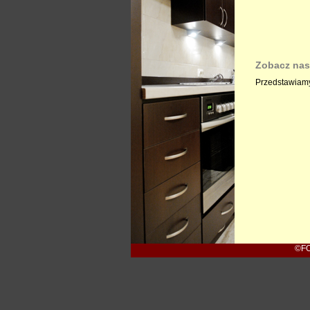
Zobacz nas
Przedstawiamy
©FO