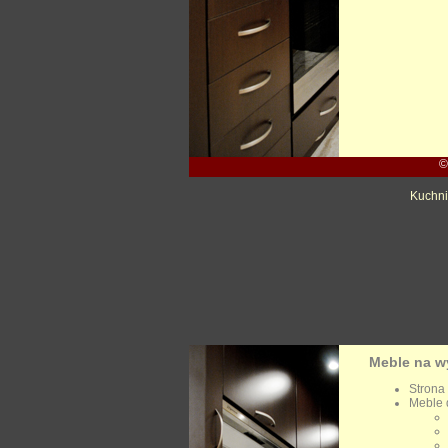
©
Kuchni
Meble na w
Strona
Meble