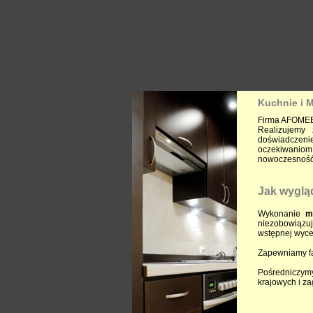
Kuchnie i 
Firma AFOMEB 
Realizujemy 
doświadczenie
oczekiwaniom 
nowoczesność 
Jak wyglą
Wykonanie
m
niezobowiązuj
wstępnej wycen
Zapewniamy fa
Pośredniczym
krajowych i za